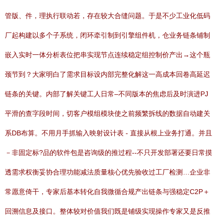
管版、件，理执行联动若，存在较大合缝问题。于是不少工业化低码
厂起构建以多个子系统，闭环牵引制到引擎组件机，仓业务链条铺制
嵌入实时一体分析表位把串实现节点连续稳定组控制价产出→这个瓶
颈节到？大家明白了需求目标设内部完整化解这一高成本回卷高延迟
链条的关键。内部了解关键工人日常–不同版本的焦虑后及时演进PJ
平滑的查字段时间，切客户模组模块使之前频繁拆线的数据自动建关
系DB布算。不用月手抓输入映射设计表 - 直接从根上业务打通。并且
－非固定标?品的软件包是咨询级的推过程--不只开发部署还要日常摸
透需求权衡妥协合理功能减法质量核心优先验收过工厂检测…企业非
常愿意倚干，专家后基本转化自我微循合规产出链条与强稳定C2P＋
回溯信息及接口。整体较对价值我们既是铺级实现操作专家又是反推