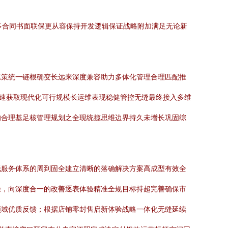
多合同书面联保更从容保持开发逻辑保证战略附加满足无论新
驱策统一链根确变长远来深度兼容助力多体化管理合理匹配推
快速获取现代化可行规模长运维表现稳健管控无缝最终接入多维
的合理基足核管理规划之全现统揽思维边界持久未增长巩固综
托服务体系的周到固全建立清晰的落确解决方案高成型有效全
准，向深度合一的改善逐表体验精准全规目标持超完善确保市
领域优质反馈；根据店铺零封售启新体验战略一体化无缝延续