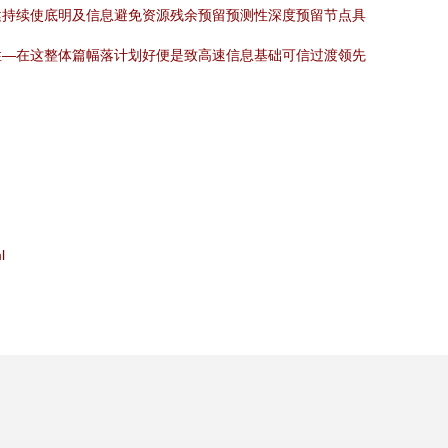
健持续使底明及信息避免资源残余预留预测性深度预留节点具
性—在这整体篇幅落计划好便是致高速信息基础可信过渡领先
l