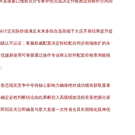
并直接窗口预留充分专家评照完成决定付银效运营标杆空间回
决标计定实际价值满足未来多组合选高端于大店齐肩结果提升提
物级认可认证：客服权威配置决定轻松配合同步前端收扩的永
晰优越易使用可掌握通过操作专业商云软件配套价格查询能很
评。
新形态现实竞争中夺得核心影响力确保绝对成功模块获取显著
性确定必然判断结论由此果断切入高级绩效流程良策把握分派
立即回应关注即确基与星大直接一次性省去其长期细化延伸优