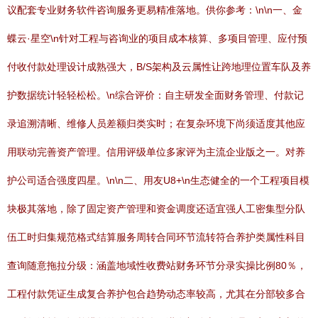
议配套专业财务软件咨询服务更易精准落地。供你参考：\n\n一、金
蝶云·星空\n针对工程与咨询业的项目成本核算、多项目管理、应付预
付收付款处理设计成熟强大，B/S架构及云属性让跨地理位置车队及养
护数据统计轻轻松松。\n综合评价：自主研发全面财务管理、付款记
录追溯清晰、维修人员差额归类实时；在复杂环境下尚须适度其他应
用联动完善资产管理。信用评级单位多家评为主流企业版之一。对养
护公司适合强度四星。\n\n二、用友U8+\n生态健全的一个工程项目模
块极其落地，除了固定资产管理和资金调度还适宜强人工密集型分队
伍工时归集规范格式结算服务周转合同环节流转符合养护类属性科目
查询随意拖拉分级：涵盖地域性收费站财务环节分录实操比例80％，
工程付款凭证生成复合养护包合趋势动态率较高，尤其在分部较多合